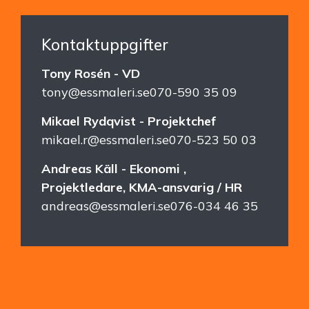
Kontaktuppgifter
Tony Rosén - VD
tony@essmaleri.se
070-590 35 09
Mikael Rydqvist - Projektchef
mikael.r@essmaleri.se
070-523 50 03
Andreas Käll - Ekonomi ,
Projektledare, KMA-ansvarig / HR
andreas@essmaleri.se
076-034 46 35